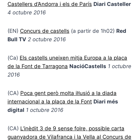
Castellers d’Andorra i els de París
Diari Casteller
4 octubre 2016
(EN)
Concurs de castells
(a partir de 1h02)
Red
Bull TV
2 octubre 2016
(Ca)
Els castells uneixen mitja Europa a la plaça
de la Font de Tarragona
NacióCastells
1 octubre
2016
(CA)
Poca gent però molta il·lusió a la diada
internacional a la plaça de la Font
Diari més
digital
1 octubre 2016
(CA)
L’inèdit 3 de 9 sense folre, possible carta
guanyadora de Vilafranca i la Vella al Concurs de