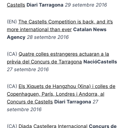
Castells
Diari Tarragona
29 setembre 2016
(EN)
The Castells Competition is back, and it’s
more international than ever
Catalan News
Agency
28 setembre 2016
(CA)
Quatre colles estrangeres actuaran a la
prèvia del Concurs de Tarragona
NacióCastells
27 setembre 2016
(CA)
Els Xiquets de Hangzhou (Xina) i colles de
Copenhaguen, París, Londres i Andorra, al
Concurs de Castells
Diari Tarragona
27
setembre 2016
(CA)
Diada Castellera Internacional
Concurs de