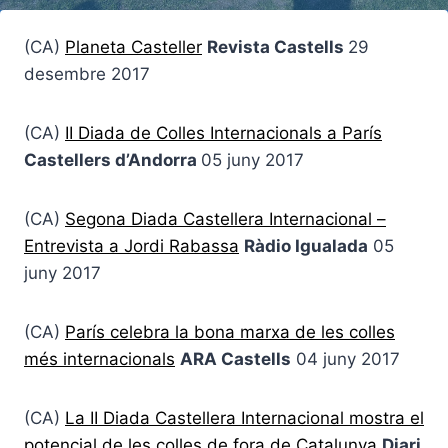
(CA)
Planeta Casteller
Revista Castells
29
desembre 2017
(CA)
II Diada de Colles Internacionals a París
Castellers d’Andorra
05 juny 2017
(CA)
Segona Diada Castellera Internacional –
Entrevista a Jordi Rabassa
Ràdio Igualada
05
juny 2017
(CA)
París celebra la bona marxa de les colles
més internacionals
ARA Castells
04 juny 2017
(CA)
La II Diada Castellera Internacional mostra el
potencial de les colles de fora de Catalunya
Diari