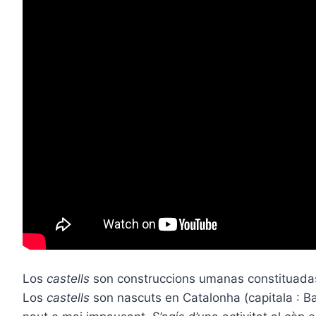
Los
castells
son construccions umanas constituadas d
Los
castells
son nascuts en Catalonha (capitala : Ba