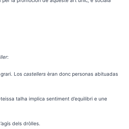
la per la promocion de aqueste art unic, e sociala
ller
:
grari. Los
castellers
èran donc personas abituadas
eissa talha implica sentiment d’equilibri e une
s’agís dels dròlles.