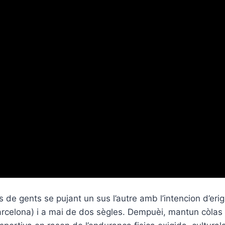
e gents se pujant un sus l’autre amb l’intencion d’erigi
rcelona) i a mai de dos sègles. Dempuèi, mantun còlas s