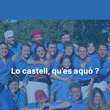
Lo castell, qu’es aquò ?