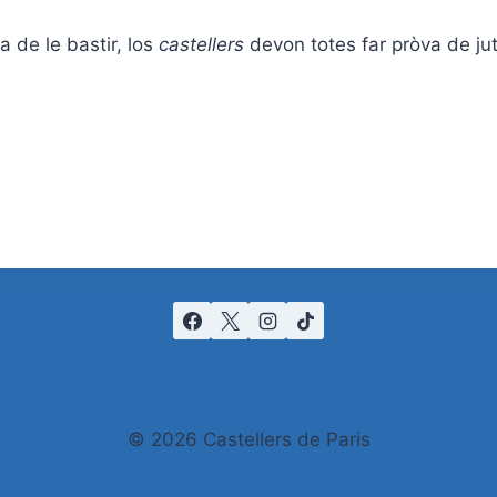
ra de le bastir, los
castellers
devon totes far pròva de
ju
© 2026 Castellers de Paris