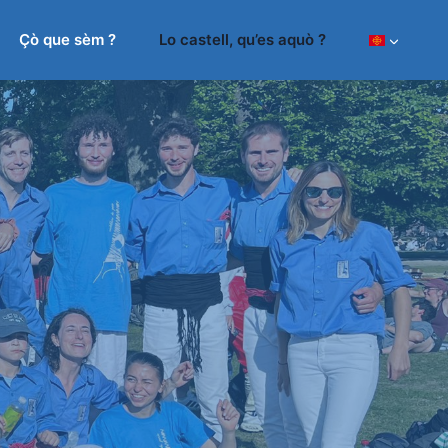
Çò que sèm ?
Lo castell, qu’es aquò ?