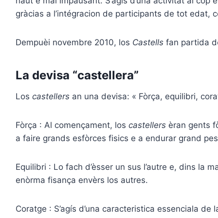
naut e mai impaus
ant
. S’agís d’una activitat al còp 
gràcias a
l’intégracion de participants de tot edat,
c
D
empuèi
novembre 2010, los
Castells
fan partida d
La devisa “castellera”
Los
castellers
an una devisa: « Fòrça,
equilibri
,
cora
Fòrça : Al començament, los
castellers
èran
gents f
a faire grands
esfòrces fi
sics e a endurar grand pes
Equilibri : Lo fach d’èsser un sus l’autre e, dins la m
enòrma
fisança
envèrs
los autres.
Coratge : S’agís d’una caracteristica essenciala de 