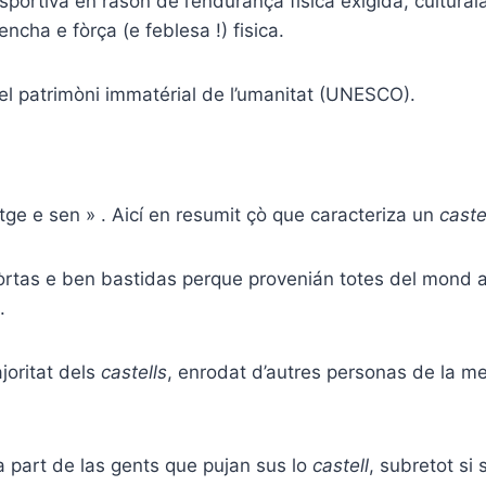
esportiva en rason de l’
endurança
fisica exig
ida
, cultura
encha
e fòrça (e feblesa !) fisica.
el patrimòni immatérial de l’umanitat (UNESCO).
tge
e sen » . Aicí en resumit çò que caracteriz
a
un
caste
òrtas e ben bastidas perque proven
ián
totes del mond a
.
ajoritat dels
castells
, enrodat d’autres personas de la met
la part de las gents que pujan sus lo
castell
, subretot si 