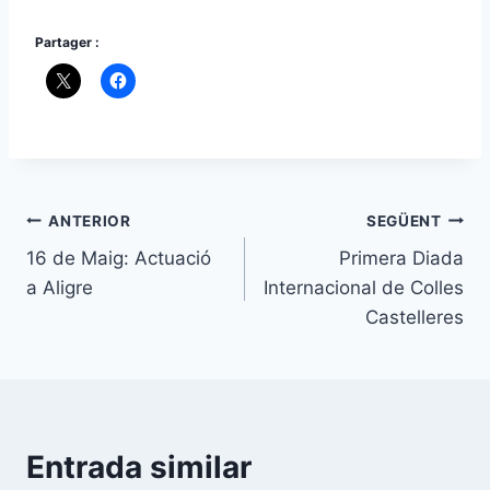
Partager :
Navegació
ANTERIOR
SEGÜENT
16 de Maig: Actuació
Primera Diada
d'entrades
a Aligre
Internacional de Colles
Castelleres
Entrada similar