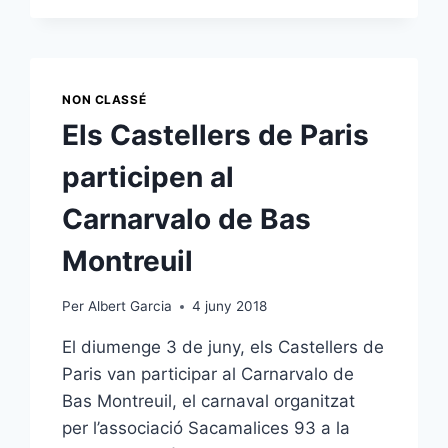
DE
PARÍS
ESDEVENEN
EL
2019
NON CLASSÉ
ELS
Els Castellers de Paris
CASTELLERS
DEL
participen al
PSG
Carnarvalo de Bas
Montreuil
Per
Albert Garcia
4 juny 2018
El diumenge 3 de juny, els Castellers de
Paris van participar al Carnarvalo de
Bas Montreuil, el carnaval organitzat
per l’associació Sacamalices 93 a la