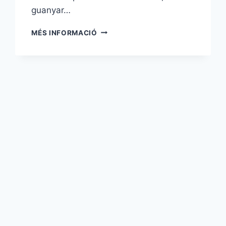
guanyar…
ELS
MÉS INFORMACIÓ
CASTELLERS
DE
PARIS
TORNEN
A
PLAÇA:
ACTUACIÓ
AL
BÀSQUET
DISSABTE
VINENT