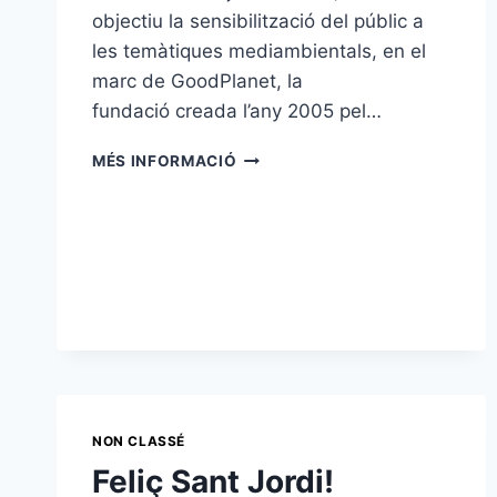
objectiu la sensibilització del públic a
les temàtiques mediambientals, en el
marc de GoodPlanet, la
fundació creada l’any 2005 pel…
GOODPLANET
MÉS INFORMACIÓ
VEU
LA
MILLOR
ACTUACIÓ
DE
L’ANY
DELS
GEPERUTS
NON CLASSÉ
Feliç Sant Jordi!