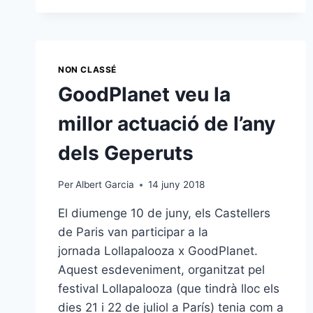
DE
PARIS,
CONVIDATS
AL
FESTIVAL
NON CLASSÉ
AY-
GoodPlanet veu la
ROOP
A
millor actuació de l’any
RENNES
dels Geperuts
Per
Albert Garcia
14 juny 2018
El diumenge 10 de juny, els Castellers
de Paris van participar a la
jornada Lollapalooza x GoodPlanet.
Aquest esdeveniment, organitzat pel
festival Lollapalooza (que tindrà lloc els
dies 21 i 22 de juliol a París) tenia com a