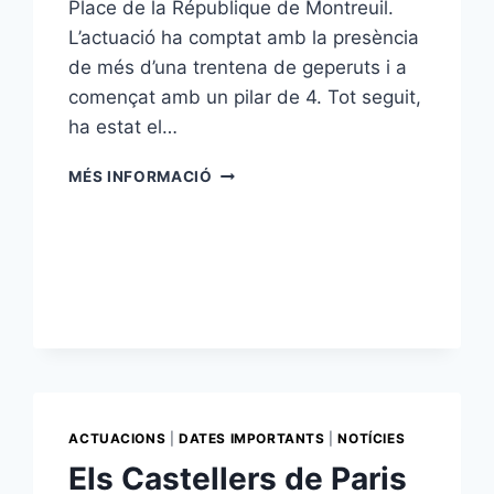
Place de la République de Montreuil.
L’actuació ha comptat amb la presència
de més d’una trentena de geperuts i a
començat amb un pilar de 4. Tot seguit,
ha estat el…
ELS
MÉS INFORMACIÓ
CASTELLERS
DE
PARIS
PARTICIPEN
AL
CARNARVALO
DE
BAS
MONTREUIL
ACTUACIONS
|
DATES IMPORTANTS
|
NOTÍCIES
Els Castellers de Paris