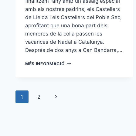
finalitzem l’any amb un assaig especial
amb els nostres padrins, els Castellers
de Lleida i els Castellers del Poble Sec,
aprofitant que una bona part dels
membres de la colla passen les
vacances de Nadal a Catalunya.
Després de dos anys a Can Bandarra,…
ASSAIG
MÉS INFORMACIÓ
ESPECIAL
DE
FINAL
D’ANY
Navegació
A
Pàgina
1
2
LLEIDA
de
AMB
següent
ELS
pàgines
NOSTRES
PADRINS