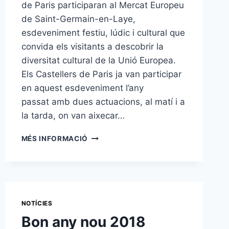
de Paris participaran al Mercat Europeu
de Saint-Germain-en-Laye,
esdeveniment festiu, lúdic i cultural que
convida els visitants a descobrir la
diversitat cultural de la Unió Europea.
Els Castellers de Paris ja van participar
en aquest esdeveniment l’any
passat amb dues actuacions, al matí i a
la tarda, on van aixecar…
ELS
MÉS INFORMACIÓ
CASTELLERS
DE
PARIS
PARTICIPEN
AL
MERCAT
NOTÍCIES
EUROPEU
Bon any nou 2018
DE