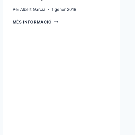
SAINT-
GERMAIN-
Per
Albert Garcia
1 gener 2018
EN-
BON
LAYE
MÉS INFORMACIÓ
ANY
AMB
NOU
ELS
2018
ARREPLEGATS
DE
LA
ZONA
UNIVERSITÀRIA