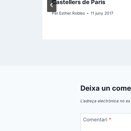
s de
Castellers de Paris
Per
Esther Robles
11 juny 2017
mbre 2017
Deixa un come
L'adreça electrònica no es 
Comentari
*