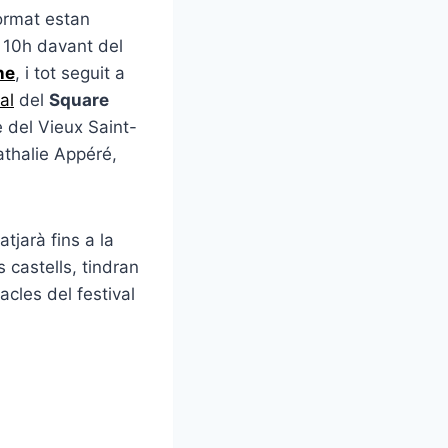
ormat estan
s 10h davant del
ne
, i tot seguit a
al
del
Square
e del Vieux Saint-
athalie Appéré,
atjarà fins a la
 castells, tindran
tacles del festival