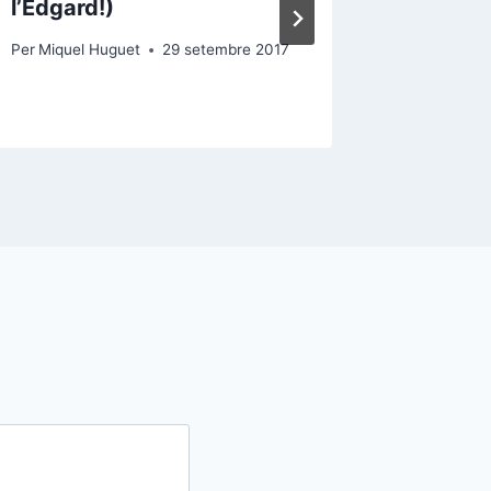
l’Edgard!)
Per
Miquel
Per
Miquel Huguet
29 setembre 2017