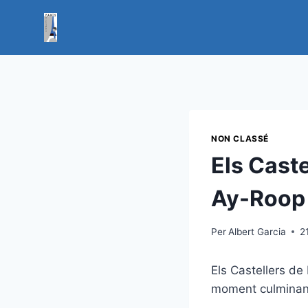
Vés
al
contingut
NON CLASSÉ
Els Caste
Ay-Roop
Per
Albert Garcia
2
Els Castellers de
moment culminant 