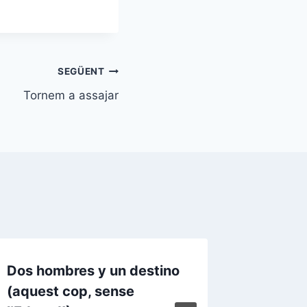
SEGÜENT
Tornem a assajar
Dos hombres y un destino
Assaig 
(aquest cop, sense
Canalla