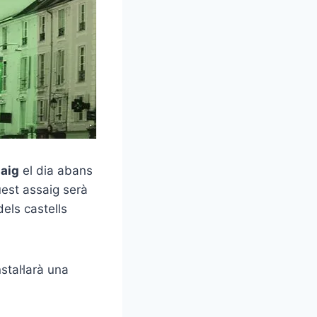
aig
el dia abans
est assaig serà
els castells
stal·larà una