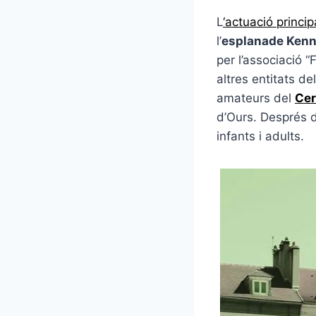
L
‘actuació princip
l’
esplanade Ken
per l’associació 
altres entitats d
amateurs del
Cer
d’Ours. Després d
infants i adults.