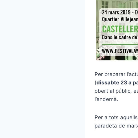
Per preparar l’ac
(
dissabte 23 a pa
obert al públic, 
l’endemà.
Per a tots aquells
paradeta de marx