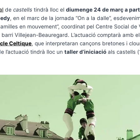
al
de
castells
tindrà lloc el
diumenge 24 de març a parti
nedy
, en el marc de la jornada “On a la dalle”, esdeveni
“Familles en mouvement”, coordinat pel Centre Social de V
el barri Villejean-Beauregard. L’actuació comptarà amb e
cle Celtique
, que interpretaran cançons bretones i clo
e l’actuació tindrà lloc un
taller d’iniciació
als castells (