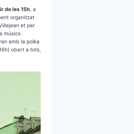
r de les 15h
, a
ment organitzat
illejean et per
ls músics
uran amb la polka
16h) obert a tots,