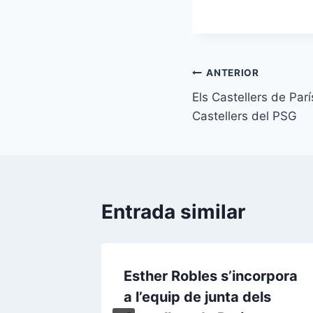
Navegació
ANTERIOR
Els Castellers de Par
d'entrades
Castellers del PSG
Entrada similar
ris,
Esther Robles s’incorpora
a l’equip de junta dels