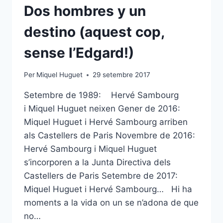
A
Dos hombres y un
LA
DIADA
destino (aquest cop,
DE
SANT
sense l’Edgard!)
SIMÓ
DE
Per
Miquel Huguet
29 setembre 2017
MATARÓ
Setembre de 1989: Hervé Sambourg
i Miquel Huguet neixen Gener de 2016:
Miquel Huguet i Hervé Sambourg arriben
als Castellers de Paris Novembre de 2016:
Hervé Sambourg i Miquel Huguet
s’incorporen a la Junta Directiva dels
Castellers de Paris Setembre de 2017:
Miquel Huguet i Hervé Sambourg… Hi ha
moments a la vida on un se n’adona de que
no…