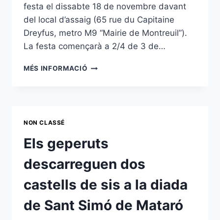
festa el dissabte 18 de novembre davant
del local d’assaig (65 rue du Capitaine
Dreyfus, metro M9 “Mairie de Montreuil”).
La festa començarà a 2/4 de 3 de…
ACTUACIÓ
MÉS INFORMACIÓ
I
FESTA
DEL
2N
ANIVERSARI
NON CLASSÉ
DELS
CASTELLERS
Els geperuts
DE
PARIS
descarreguen dos
castells de sis a la diada
de Sant Simó de Mataró