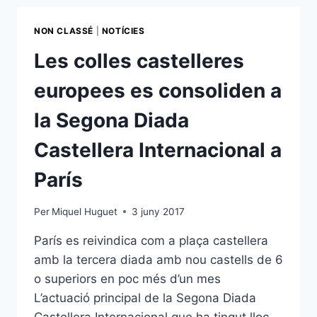
L’EQUIP
DE
NON CLASSÉ
|
NOTÍCIES
JUNTA
DELS
Les colles castelleres
CASTELLERS
DE
europees es consoliden a
PARIS
la Segona Diada
Castellera Internacional a
París
Per
Miquel Huguet
3 juny 2017
París es reivindica com a plaça castellera
amb la tercera diada amb nou castells de 6
o superiors en poc més d’un mes
L’actuació principal de la Segona Diada
Castellera Internacional que ha tingut lloc