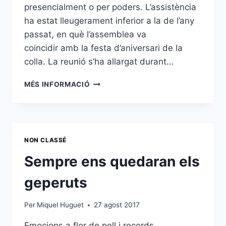
presencialment o per poders. L’assistència
ha estat lleugerament inferior a la de l’any
passat, en què l’assemblea va
coincidir amb la festa d’aniversari de la
colla. La reunió s’ha allargat durant…
L’ASSEMBLEA
MÉS INFORMACIÓ
GENERAL
APROVA
ELS
NOUS
EQUIPS
NON CLASSÉ
I
LES
Sempre ens quedaran els
ESMENES
ALS
geperuts
ESTATUTS
Per
Miquel Huguet
27 agost 2017
Emocions a flor de pell i records