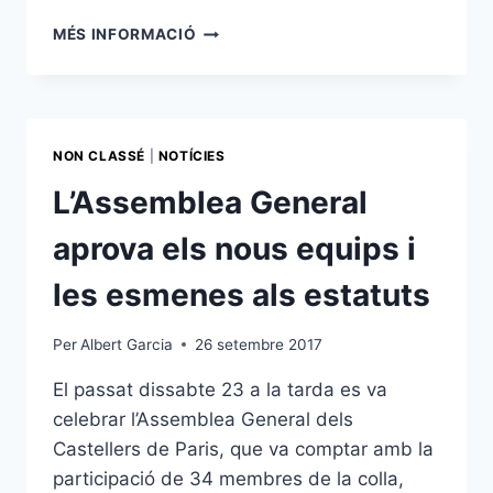
DOS
MÉS INFORMACIÓ
HOMBRES
Y
UN
DESTINO
(AQUEST
NON CLASSÉ
|
NOTÍCIES
COP,
SENSE
L’Assemblea General
L’EDGARD!)
aprova els nous equips i
les esmenes als estatuts
Per
Albert Garcia
26 setembre 2017
El passat dissabte 23 a la tarda es va
celebrar l’Assemblea General dels
Castellers de Paris, que va comptar amb la
participació de 34 membres de la colla,