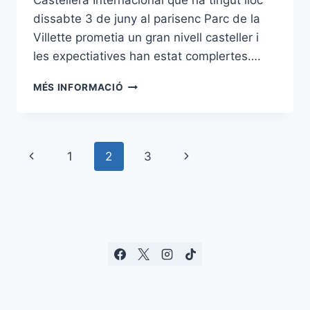
dissabte 3 de juny al parisenc Parc de la
Villette prometia un gran nivell casteller i
les expectiatives han estat complertes….
LES
MÉS INFORMACIÓ
COLLES
CASTELLERES
EUROPEES
ES
Navegació
Pàgina
Pàgina
1
2
3
CONSOLIDEN
A
de
anterior
següent
LA
SEGONA
pàgines
DIADA
CASTELLERA
INTERNACIONAL
A
PARÍS