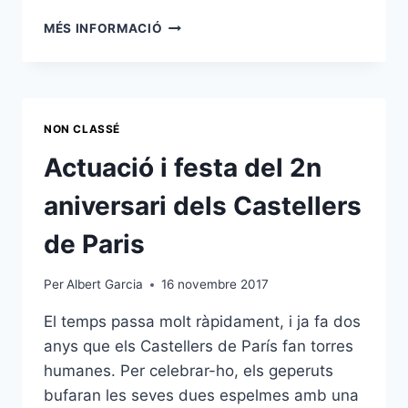
PRIMERA
MÉS INFORMACIÓ
ACTUACIÓ
DAVANT
DE
LA
NOVA
NON CLASSÉ
SALA
EN
Actuació i festa del 2n
EL
SEGON
aniversari dels Castellers
ANIVERSARI
DELS
de Paris
CASTELLERS
DE
Per
Albert Garcia
16 novembre 2017
PARIS
El temps passa molt ràpidament, i ja fa dos
anys que els Castellers de París fan torres
humanes. Per celebrar-ho, els geperuts
bufaran les seves dues espelmes amb una