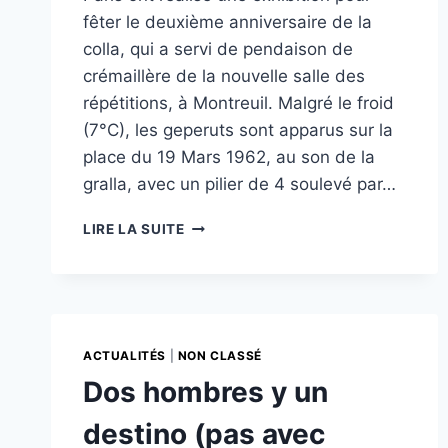
fêter le deuxième anniversaire de la
colla, qui a servi de pendaison de
crémaillère de la nouvelle salle des
répétitions, à Montreuil. Malgré le froid
(7°C), les geperuts sont apparus sur la
place du 19 Mars 1962, au son de la
gralla, avec un pilier de 4 soulevé par…
PREMIÈRE
LIRE LA SUITE
EXHIBITION
DEVANT
LA
NOUVELLE
SALLE
LORS
ACTUALITÉS
|
NON CLASSÉ
DU
Dos hombres y un
DEUXIÈME
ANNIVERSAIRE
destino (pas avec
DES