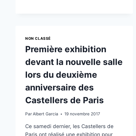
DE
FIN
D’ANNÉE
À
LLEIDA
AVEC
NON CLASSÉ
NOS
Première exhibition
PARRAINS
devant la nouvelle salle
lors du deuxième
anniversaire des
Castellers de Paris
Par
Albert Garcia
19 novembre 2017
Ce samedi dernier, les Castellers de
Paris ont réalisé une exhibition pour