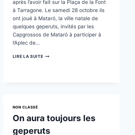
après l’avoir fait sur la Plaça de la Font
à Tarragone. Le samedi 28 octobre ils
ont joué à Mataró, la ville natale de
quelques geperuts, invités par les
Capgrossos de Mataró à participer à
l’Aplec de…
LES
LIRE LA SUITE
CASTELLERS
DE
PARIS
DÉCHARGENT
DEUX
CASTELLS
DE
SIX
NON CLASSÉ
ÉTAGES
On aura toujours les
À
MATARÓ
geperuts