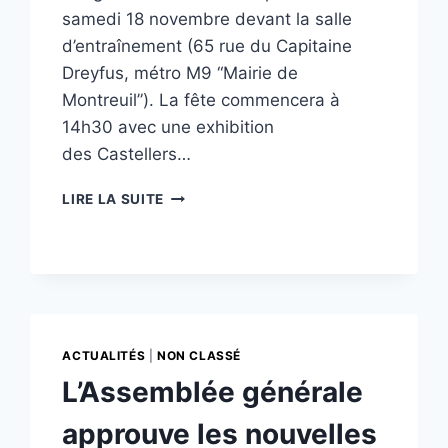
samedi 18 novembre devant la salle
d’entraînement (65 rue du Capitaine
Dreyfus, métro M9 “Mairie de
Montreuil”). La fête commencera à
14h30 avec une exhibition
des Castellers…
EXHIBITION
LIRE LA SUITE
ET
FÊTE
DU
2ÈME
ANNIVERSAIRE
DES
CASTELLERS
ACTUALITÉS
|
NON CLASSÉ
DE
L’Assemblée générale
PARIS
approuve les nouvelles