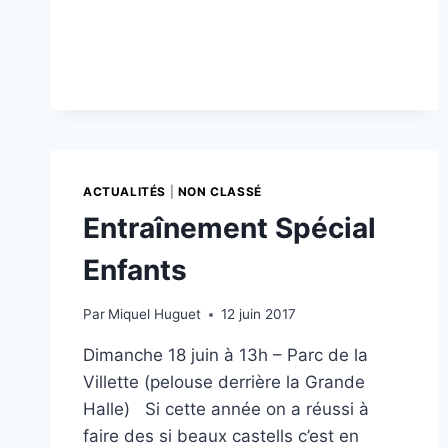
UN
DESTINO
(PAS
AVEC
EDGARD
CETTE
FOIS-
CI!)
ACTUALITÉS
|
NON CLASSÉ
Entraînement Spécial
Enfants
Par
Miquel Huguet
12 juin 2017
Dimanche 18 juin à 13h – Parc de la
Villette (pelouse derrière la Grande
Halle) Si cette année on a réussi à
faire des si beaux castells c’est en