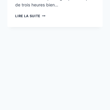
de trois heures bien…
L’ASSEMBLÉE
LIRE LA SUITE
GÉNÉRALE
APPROUVE
LES
NOUVELLES
ÉQUIPES
ET
LES
AMENDEMENTS
AUX
STATUTS