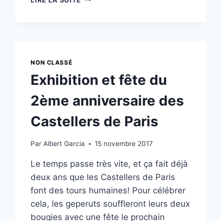
DES
CASTELLERS
DE
PARIS
MONTE
À
NON CLASSÉ
LA
Exhibition et fête du
BOURSE
DE
2ème anniversaire des
PARIS
Castellers de Paris
Par
Albert Garcia
15 novembre 2017
Le temps passe très vite, et ça fait déjà
deux ans que les Castellers de Paris
font des tours humaines! Pour célébrer
cela, les geperuts souffleront leurs deux
bougies avec une fête le prochain