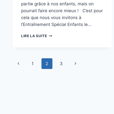
partie grâce à nos enfants, mais on
pourrait faire encore mieux ! C’est pour
cela que nous vous invitons à
l’Entraînement Spécial Enfants le…
ENTRAÎNEMENT
LIRE LA SUITE
SPÉCIAL
ENFANTS
Navigation
Page
Page
1
2
3
de
précédente
suivante
page