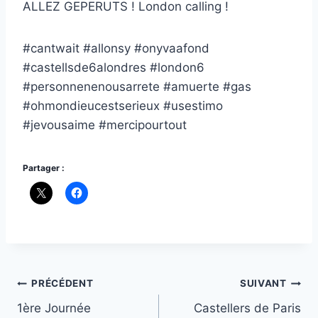
ALLEZ GEPERUTS ! London calling !
#cantwait #allonsy #onyvaafond
#castellsde6alondres #london6
#personnenenousarrete #amuerte #gas
#ohmondieucestserieux #usestimo
#jevousaime #mercipourtout
Partager :
Navigation
PRÉCÉDENT
SUIVANT
1ère Journée
Castellers de Paris
de