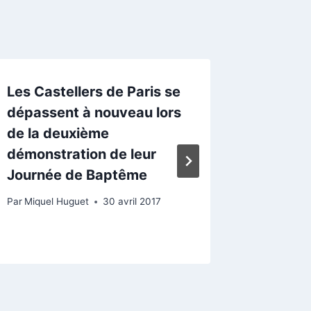
Les Castellers de Paris se
Deux n
dépassent à nouveau lors
de cons
de la deuxième
conseil
démonstration de leur
élues l
Journée de Baptême
Général
de Pari
Par
Miquel Huguet
30 avril 2017
Par
Miquel