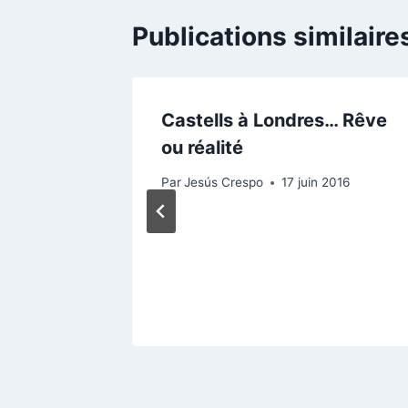
Publications similaire
ation
Castells à Londres… Rêve
icielle
ou réalité
2016
Par
Jesús Crespo
17 juin 2016