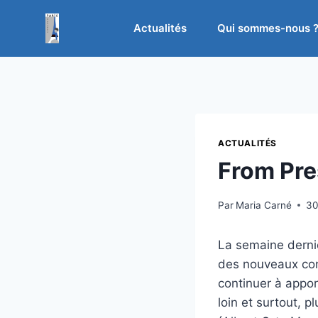
Aller
au
Actualités
Qui sommes-nous 
contenu
ACTUALITÉS
From Pres
Par
Maria Carné
30
La semaine derniè
des nouveaux cons
continuer à appor
loin et surtout, 