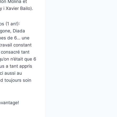
lón Molina et
i Xavier Bailo).
s (1 an!):
ragone, Diada
ines de 6… une
travail constant
 consacré tant
u’on n’était que 6
us a tant appris
ci aussi au
d toujours soin
davantage!