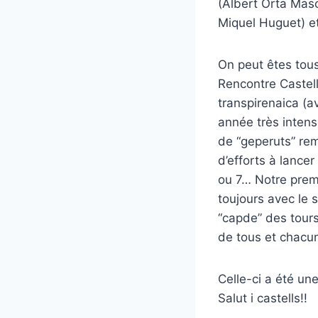
(Albert Orta Masc
Miquel Huguet) et
On peut êtes tous
Rencontre Castell
transpirenaica (a
année très intense
de “geperuts” re
d’efforts à lancer
ou 7… Notre premi
toujours avec le 
“capde” des tours
de tous et chacu
Celle-ci a été un
Salut i castells!!