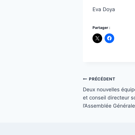
Eva Doya
Partager :
Navigation
PRÉCÉDENT
Deux nouvelles équip
de
et conseil directeur s
l’article
l’Assemblée Générale