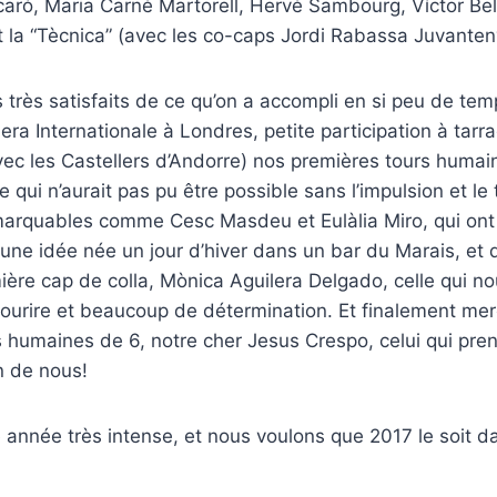
aró, Maria Carné Martorell, Hervé Sambourg, Víctor Bel
 la “Tècnica” (avec les co-caps Jordi Rabassa Juvanteny 
 très satisfaits de ce qu’on a accompli en si peu de temp
era Internationale à Londres, petite participation à tar
vec les Castellers d’Andorre) nos premières tours huma
 qui n’aurait pas pu être possible sans l’impulsion et le 
marquables comme Cesc Masdeu et Eulàlia Miro, qui ont
 une idée née un jour d’hiver dans un bar du Marais, et q
ère cap de colla, Mònica Aguilera Delgado, celle qui no
sourire et beaucoup de détermination. Et finalement mer
 humaines de 6, notre cher Jesus Crespo, celui qui pren
n de nous!
e année très intense, et nous voulons que 2017 le soit 