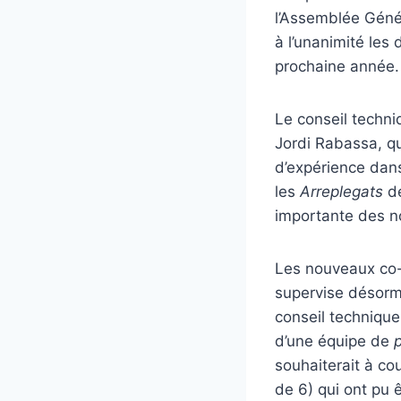
l’Assemblée Génér
à l’unanimité les
prochaine année.
Le conseil techni
Jordi Rabassa, q
d’expérience dan
les
Arreplegats
de
importante des no
Les nouveaux co
supervise désorma
conseil technique
d’une équipe de
souhaiterait à co
de 6) qui ont pu 