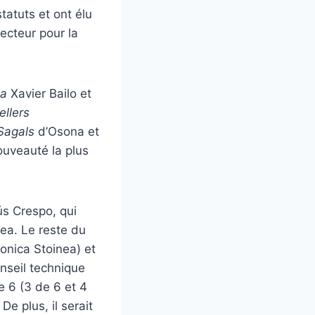
atuts et ont élu
ecteur pour la
la
Xavier Bailo et
ellers
Sagals
d’Osona et
ouveauté la plus
s Crespo, qui
Gea. Le reste du
onica Stoinea) et
nseil technique
 6 (3 de 6 et 4
e plus, il serait