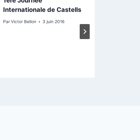
1ère Journée
Les « C
Internationale de Castells
célèbre
général
Par
Victor Bellon
3 juin 2016
objecti
Par
Miquel