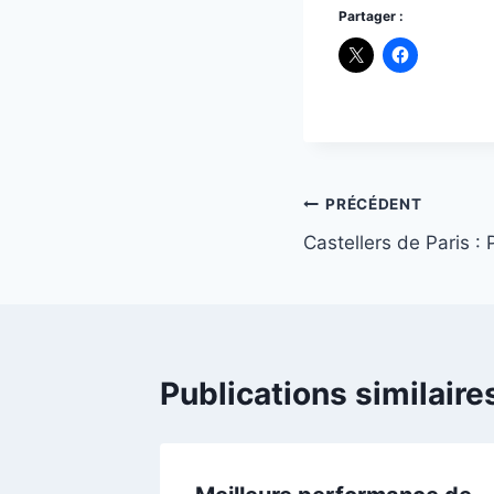
Partager :
Navigation
PRÉCÉDENT
Castellers de Paris :
de
l’article
Publications similaire