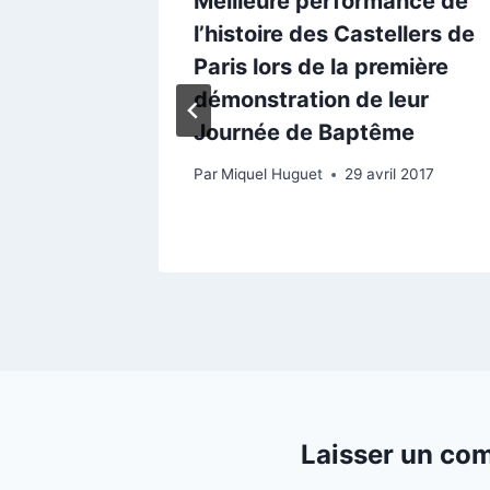
aris et
Meilleure performance de
la Zona
l’histoire des Castellers de
issent
Paris lors de la première
démonstration de leur
pendant
Journée de Baptême
n
Par
Miquel Huguet
29 avril 2017
18
Laisser un co