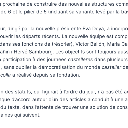
n prochaine de construire des nouvelles structures com
2 de 6 et le pilier de 5 (incluant sa variante levé par la ba
eur, dirigé par la nouvelle présidente Eva Doya, a incor
 couvrir les départs récents. La nouvelle équipe est com
 dans ses fonctions de trésorier), Victor Bellón, Maria C
añin i Hervé Sambourg. Les objectifs sont toujours aus
la participation à des journées
castelleres
dans plusieurs 
nal, sans oublier la démocratisation du monde
casteller
da
a
colla
a réalisé depuis sa fondation.
on des statuts, qui figurait à l’ordre du jour, n’a pas été 
ue d’accord autour d’un des articles a conduit à une 
e du texte, dans l’attente de trouver une solution de con
aines qui suivent.