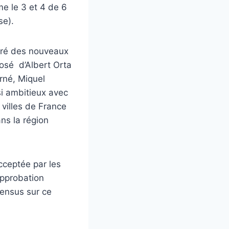
me le 3 et 4 de 6
se).
poré des nouveaux
posé d’Albert Orta
arné, Miquel
si ambitieux avec
villes de France
ns la région
acceptée par les
approbation
sensus sur ce