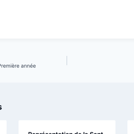
 Première année
s