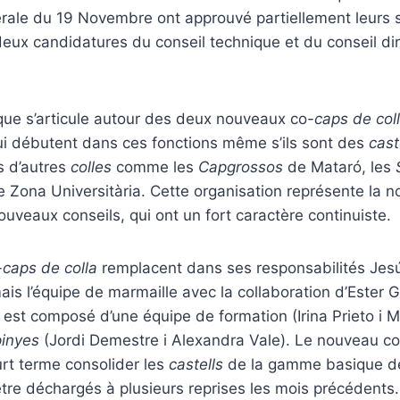
ale du 19 Novembre ont approuvé partiellement leurs st
 deux candidatures du conseil technique et du conseil dir
que s’articule autour des deux nouveaux co-
caps de col
ui débutent dans ces fonctions même s’ils sont des
cast
s d’autres
colles
comme les
Capgrossos
de Mataró, les
 Zona Universitària. Cette organisation représente la n
uveaux conseils, qui ont un fort caractère continuiste.
-
caps de colla
remplacent dans ses responsabilités Jesú
is l’équipe de marmaille avec la collaboration d’Ester 
 est composé d’une équipe de formation (Irina Prieto i M
pinyes
(Jordi Demestre i Alexandra Vale). Le nouveau co
urt terme consolider les
castells
de la gamme basique de
être déchargés à plusieurs reprises les mois précédents. D